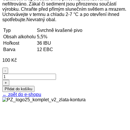
nefiltrováno. Zákal či sediment jsou přirozenou součástí
výrobku. Chraňte před přímým slunečním světlem a mrazem.
Uchovávejte v temnu a chladu 2-7 °C a po otevření ihned
spotřebujte.Nevratný obal.
Typ
Svrchně kvašené pivo
Obsah alkoholu
5,5%
Hořkost
36 IBU
Barva
12 EBC
100
Kč
-
IPA
14
+
množství
Přidat do košíku
←
zpět do e-shopu