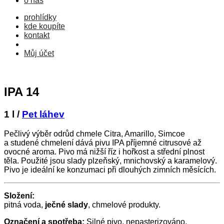
o nás
prohlídky
kde koupíte
kontakt
Můj účet
IPA 14
1 l /
Pet láhev
Pečlivý výběr odrůd chmele Citra, Amarillo, Simcoe
a studené chmelení dává pivu IPA příjemné citrusové až
ovocné aroma. Pivo má nižší říz i hořkost a střední plnost
těla. Použité jsou slady plzeňský, mnichovský a karamelový.
Pivo je ideální ke konzumaci při dlouhých zimních měsících.
Složení:
pitná voda,
ječné slady
, chmelové produkty.
Označení a spotřeba:
Silné pivo, nepasterizováno,