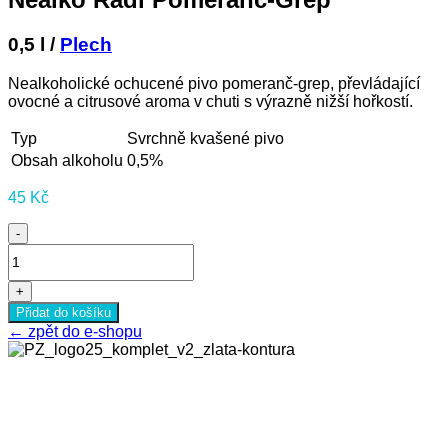
0,5 l /
Plech
Nealkoholické ochucené pivo pomeranč-grep, převládající
ovocné a citrusové aroma v chuti s výrazně nižší hořkostí.
Typ
Svrchně kvašené pivo
Obsah alkoholu
0,5%
45
Kč
-
Nealko
Rádl
Pomeranč-
+
Grep
Přidat do košíku
množství
←
zpět do e-shopu