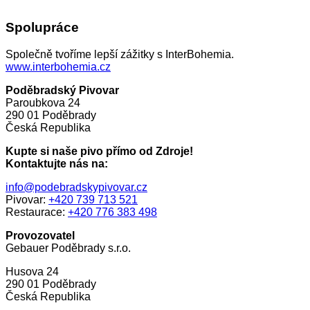
Spolupráce
Společně tvoříme lepší zážitky s InterBohemia.
www.interbohemia.cz
Poděbradský Pivovar
Paroubkova 24
290 01 Poděbrady
Česká Republika
Kupte si naše pivo přímo od Zdroje!
Kontaktujte nás na:
info@podebradskypivovar.cz
Pivovar:
+420 739 713 521
Restaurace:
+420 776 383 498
Provozovatel
Gebauer Poděbrady s.r.o.
Husova 24
290 01 Poděbrady
Česká Republika