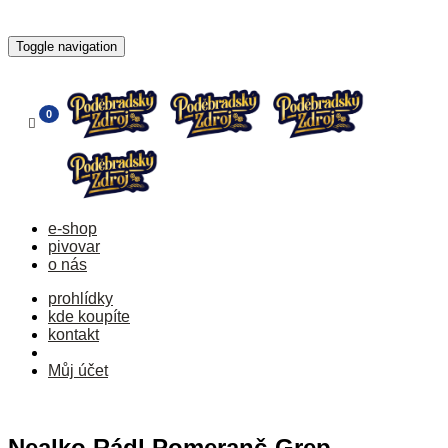
Toggle navigation
e-shop
pivovar
o nás
prohlídky
kde koupíte
kontakt
Můj účet
Nealko Rádl Pomeranč-Grep