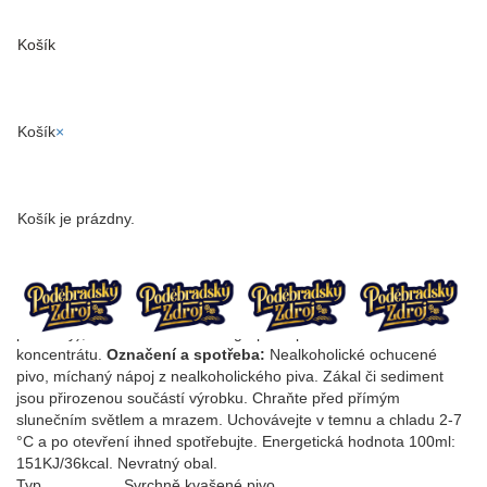
Košík
Toggle
Nealko Rádl Pomeranč-
naviga
Grep
Košík
×
5 l /
KEG Sudy
Nealkoholické ochucené pivo pomeranč-grep, převládající ovocné
Košík je prázdny.
a citrusové aroma v chuti s výrazně nižší hořkostí.
Složení
: nealkoholické pivo 50%, míchaný nápoj z
nealkoholického piva, (pitná voda,
ječné slady
, chmelové
produkty), 10% ovocná šťáva z grepovo-pomerančového
koncentrátu.
Označení a spotřeba:
Nealkoholické ochucené
pivo, míchaný nápoj z nealkoholického piva. Zákal či sediment
jsou přirozenou součástí výrobku. Chraňte před přímým
slunečním světlem a mrazem. Uchovávejte v temnu a chladu 2-7
°C a po otevření ihned spotřebujte. Energetická hodnota 100ml:
151KJ/36kcal. Nevratný obal.
Typ
Svrchně kvašené pivo